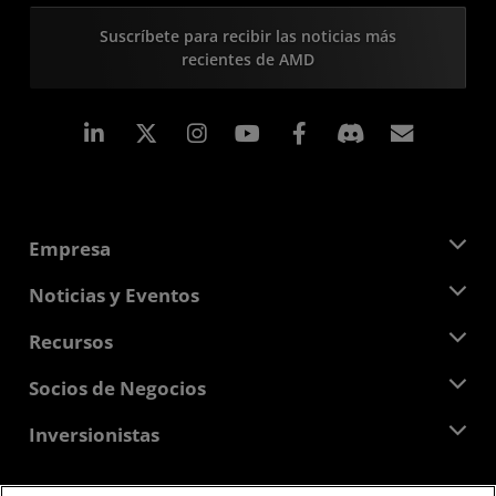
Suscríbete para recibir las noticias más
recientes de AMD
LinkedIn
Instagram
Facebook
Suscri
Empresa
Acerca de AMD
Noticias y Eventos
Equipo Directivo
Sala de prensa
Recursos
Responsabilidad corporativa
Eventos
Carreras profesionales
Centro para desarrolladores
Socios de Negocios
Biblioteca multimedia
Contáctanos
Blogs
Centro para socios de AMD
Inversionistas
Casos de Estudio
Distribuidores autorizados
Webinars
Relaciones con Inversionistas
Programa universitario AMD