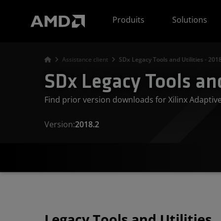
Déclaration d'accessibilité du site Web AMD
Produits
Solutions
Assistance client
SDx Legacy Tools and Utilities - 201
SDx Legacy Tools and
Find prior version downloads for Xilinx Adapti
Version:
2018.2
Legacy Tools and Utilities