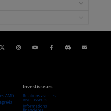
edIn
Instagram
Facebook
Inscripti
Investisseurs
res AMD
Relations avec les
investisseurs
 agréés
Informations
financières