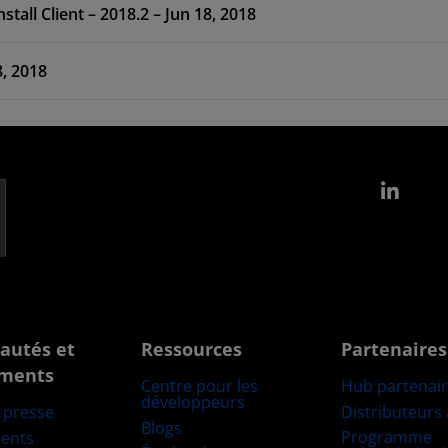
Software Development Kit Standalone WebInstall Client – 2018.2 – Jun 18, 2018
8, 2018
Link
autés et
Ressources
Partenaires
ments
Centre pour les
Hub partenai
développeurs
Distributeurs
e presse
Blogs
Programme
ents