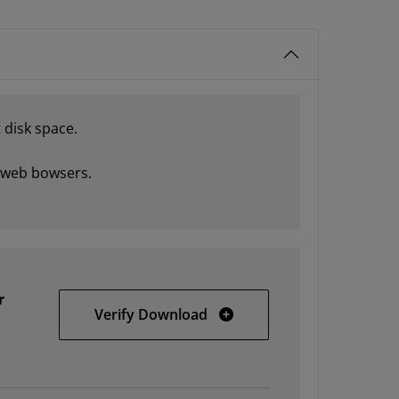
 disk space.
r web bowsers.
r
SDSoC 2018.2 web installer
Verify Download