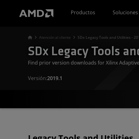
Declaración de accesibilidad del sitio web de AMD
Productos
Soluciones
Atención al cliente
SDx Legacy Tools and Utilities - 20
SDx Legacy Tools and 
Find prior version downloads for Xilinx Adapti
Versión:
2019.1
Legacy Tools and Utilities