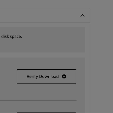
 disk space.
SDSoC 2019.1 web installer
Verify Download