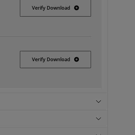
SDSoC 2019.1 web installer 
Verify Download
SDx 2019.1 SFD
Verify Download