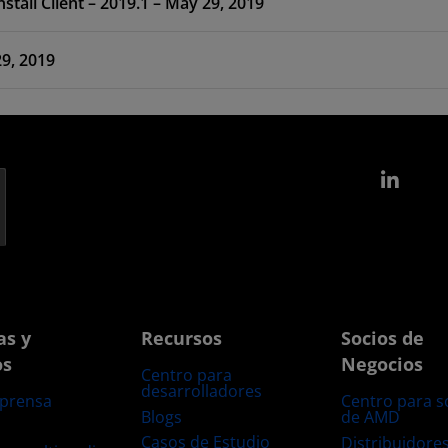
Software Development Kit Standalone WebInstall Client – 2019.1 – May 29, 2019
29, 2019
Link
as y
Recursos
Socios de
os
Negocios
Centro para
desarrolladores
 prensa
Centro para s
Blogs
de AMD
s
Casos de Estudio
Distribuidore