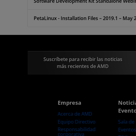
PetaLinux - Installation Files – 2019.1 – May 
Suscríbete para recibir las noticias
más recientes de AMD
Empresa
Notici
Event
Acerca de AMD
Equipo Directivo
Sala de
Responsabilidad
Evento
corporativa