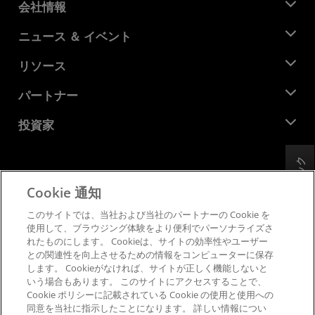
会社情報
AMD について
ニュース ＆ イベント
役員
ニュースルーム
リソース
企業責任
イベント
キャリア
デベロッパー セントラル
パートナー
メディア ライブラリ
お問い合わせ
ブログ
AMD パートナー ハブ
投資家
ケース スタディ
正規販売代理店
ウェビナー
投資家向け情報
AMD ユニバーシティ プログラム
フィードバック
リソースを探す
財務情報
取締役会
Cookie 通知
利用規約
ガバナンス報告書
プライバシー
このサイトでは、当社および当社のパートナーの Cookie を
SEC 提出書類
商標
使用して、ブラウジング体験をより便利でパーソナライズさ
れたものにします。 Cookieは、サイトの効率性やユーザー
サプライ チェーンの透明性
との関連性を向上させるための情報をコンピューターに保存
公正でオープンな競争
します。 Cookieがなければ、サイトが正しく機能しないと
英国税務戦略
いう場合もあります。 このサイトにアクセスすることで、
Cookie ポリシー
Cookie ポリシーに記載されている Cookie の使用と使用への
同意を当社に指示したことになります。 詳しい情報につい
Cookie の設定