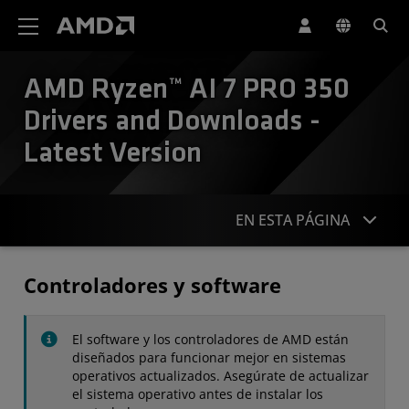
Declaración de accesibilidad del sitio web de AMD
AMD Ryzen™ AI 7 PRO 350
Drivers and Downloads -
Latest Version
EN ESTA PÁGINA
Controladores
Controladores y software
Especificaciones
El software y los controladores de AMD están
Contacto
diseñados para funcionar mejor en sistemas
operativos actualizados. Asegúrate de actualizar
el sistema operativo antes de instalar los