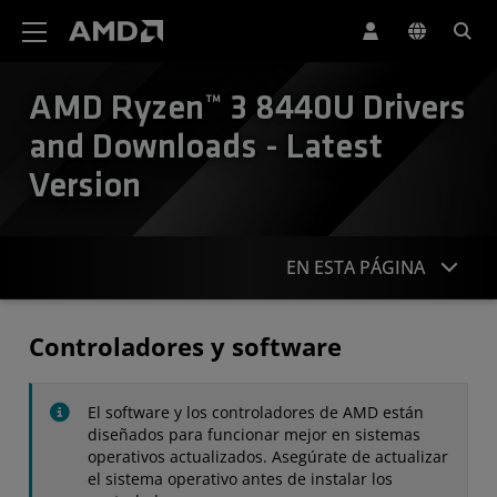
Declaración de accesibilidad del sitio web de AMD
AMD Ryzen™ 3 8440U Drivers
and Downloads - Latest
Version
EN ESTA PÁGINA
Controladores
Controladores y software
Especificaciones
El software y los controladores de AMD están
Contacto
diseñados para funcionar mejor en sistemas
operativos actualizados. Asegúrate de actualizar
el sistema operativo antes de instalar los