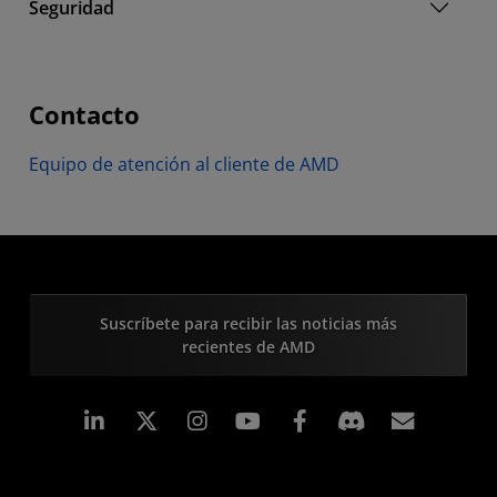
Seguridad
Contacto
Equipo de atención al cliente de AMD
Suscríbete para recibir las noticias más
recientes de AMD
LinkedIn
Instagram
Facebook
Suscri