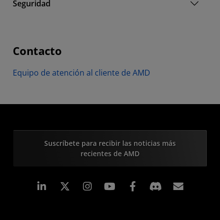
Seguridad
Contacto
Equipo de atención al cliente de AMD
Suscríbete para recibir las noticias más
recientes de AMD
LinkedIn
Instagram
Facebook
Suscri