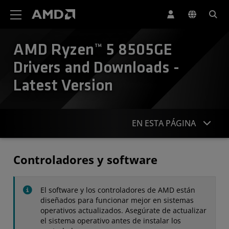
Declaración de accesibilidad del sitio web de AMD
AMD Ryzen™ 5 8505GE
Drivers and Downloads -
Latest Version
EN ESTA PÁGINA
Controladores
Controladores y software
Especificaciones
El software y los controladores de AMD están
Contacto
diseñados para funcionar mejor en sistemas
operativos actualizados. Asegúrate de actualizar
el sistema operativo antes de instalar los