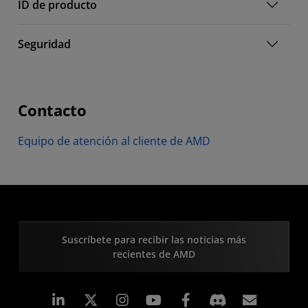
ID de producto
Seguridad
Contacto
Equipo de atención al cliente de AMD
Suscríbete para recibir las noticias más
recientes de AMD
LinkedIn
Instagram
Facebook
Suscri