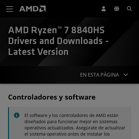
Declaración de accesibilidad del sitio web de AMD
AMD Ryzen™ 7 8840HS
Drivers and Downloads -
Latest Version
EN ESTA PÁGINA
Controladores
Controladores y software
Especificaciones
El software y los controladores de AMD están
Contacto
diseñados para funcionar mejor en sistemas
operativos actualizados. Asegúrate de actualizar
el sistema operativo antes de instalar los