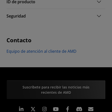
ID de producto
Seguridad
Contacto
Equipo de atención al cliente de AMD
Suscríbete para recibir las noticias más
recientes de AMD
LinkedIn
Instagram
Facebook
Suscri