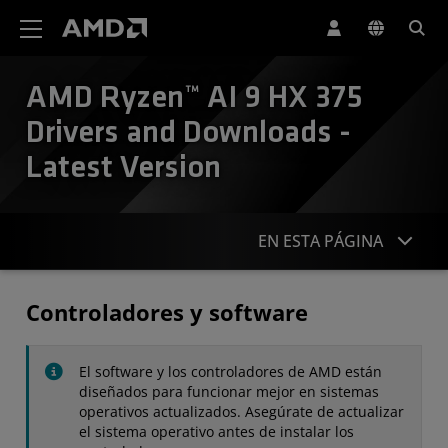
Declaración de accesibilidad del sitio web de AMD
AMD Ryzen™ AI 9 HX 375
Drivers and Downloads -
Latest Version
EN ESTA PÁGINA
Controladores
Controladores y software
Especificaciones
El software y los controladores de AMD están
Contacto
diseñados para funcionar mejor en sistemas
operativos actualizados. Asegúrate de actualizar
el sistema operativo antes de instalar los