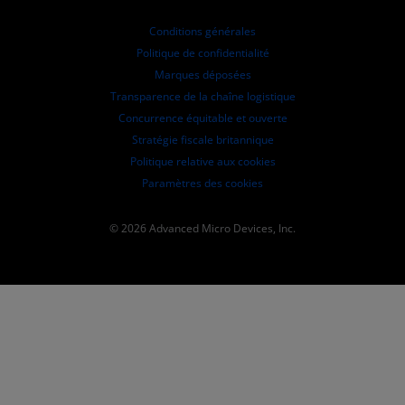
Informations financières
Conseil d'administration
Conditions générales
Documents de gouvernance
Politique de confidentialité
Dépôts auprès de la SEC
Marques déposées
Transparence de la chaîne logistique
Concurrence équitable et ouverte
Stratégie fiscale britannique
Politique relative aux cookies
Paramètres des cookies
© 2026 Advanced Micro Devices, Inc.