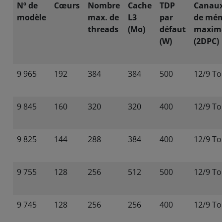
Nº de
Cœurs
Nombre
Cache
TDP
Canaux
modèle
max. de
L3
par
de mém
threads
(Mo)
défaut
maxima
(W)
(2DPC)
9 965
192
384
384
500
12/9 To
9 845
160
320
320
400
12/9 To
9 825
144
288
384
400
12/9 To
9 755
128
256
512
500
12/9 To
9 745
128
256
256
400
12/9 To