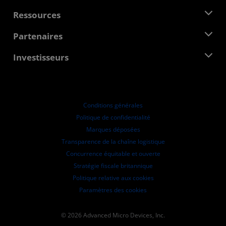
Équipe de direction
Salle de presse
Ressources
Responsabilité d'entreprise
Évènements
Carrières
Centre pour les développeurs
Partenaires
Médiathèque
Nous contacter
Blogs
Hub partenaires AMD
Investisseurs
Études de cas
Distributeurs agréés
Webinaires
Relations avec les investisseurs
Programme universitaire AMD
Explorer les ressources
Informations financières
Conseil d'administration
Conditions générales
Documents de gouvernance
Politique de confidentialité
Dépôts auprès de la SEC
Marques déposées
Transparence de la chaîne logistique
Concurrence équitable et ouverte
Stratégie fiscale britannique
Politique relative aux cookies
Paramètres des cookies
© 2026 Advanced Micro Devices, Inc.