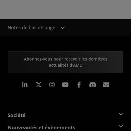
Notes de bas de page
Abonnez-vous pour recevoir les dernières
actualités d'AMD
LinkedIn
Instagram
Facebook
Inscrip
Société
À propos d'AMD
Nouveautés et évènements