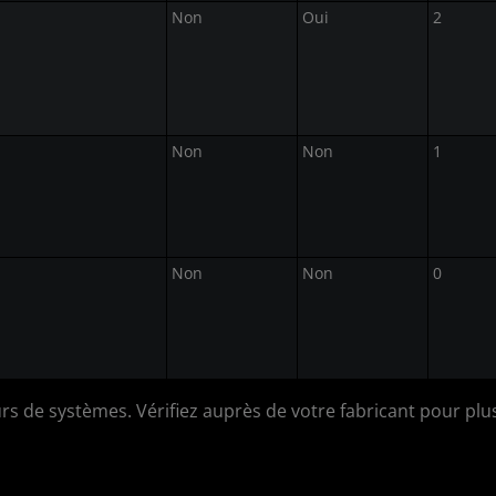
Non
Oui
2
Non
Non
1
Non
Non
0
 de systèmes. Vérifiez auprès de votre fabricant pour plus