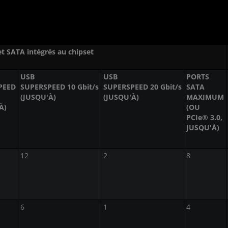
t SATA intégrés au chipset
USB
USB
PORTS
PEED
SUPERSPEED 10 Gbit/s
SUPERSPEED 20 Gbit/s
SATA
(JUSQU'À)
(JUSQU'À)
MAXIMUM
À)
(OU
PCIe® 3.0,
JUSQU'À)
12
2
8
6
1
4