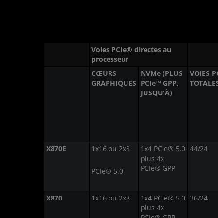
Voies PCIe® directes au
processeur
CŒURS
NVMe (PLUS
VOIES P
GRAPHIQUES
PCIe™ GPP,
TOTALES
JUSQU'À)
X870E
1x16 ou 2x8
1x4 PCIe® 5.0
44/24
plus 4x
PCIe® GPP
PCIe® 5.0
X870
1x16 ou 2x8
1x4 PCIe® 5.0
36/24
plus 4x
PCIe® GPP