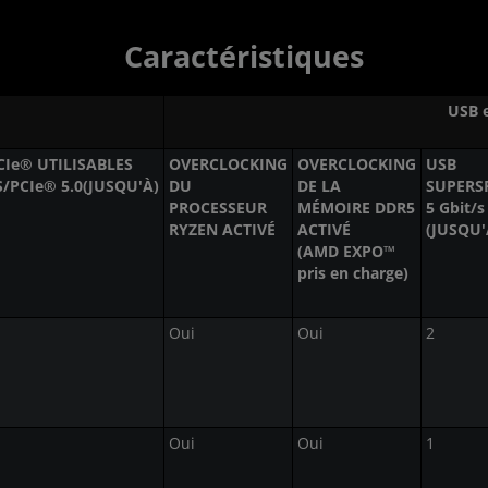
Caractéristiques
USB e
CIe® UTILISABLES
OVERCLOCKING
OVERCLOCKING
USB
/PCIe® 5.0(JUSQU'À)
DU
DE LA
SUPERS
PROCESSEUR
MÉMOIRE DDR5
5 Gbit/s
RYZEN ACTIVÉ
ACTIVÉ
(JUSQU'
(AMD EXPO™
pris en charge)
Oui
Oui
2
Oui
Oui
1