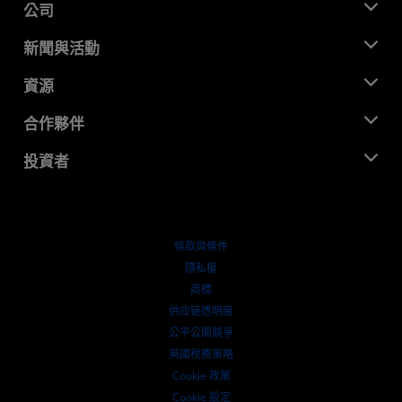
公司
關於 AMD
新聞與活動
管理團隊
新聞室
資源
企業責任
活動
招聘
開發者中心
合作夥伴
媒體庫
聯絡我們
部落格
AMD 合作夥伴中心
投資者
案例研究
授權經銷商
網路研討會
投資者關係
AMD 大學計畫
探索資源
財務資訊
董事會
條款與條件
治理文件
隱私權
行情走勢
商標
供应链透明度
公平公開競爭
英國稅務策略
Cookie 政策
Cookie 設定