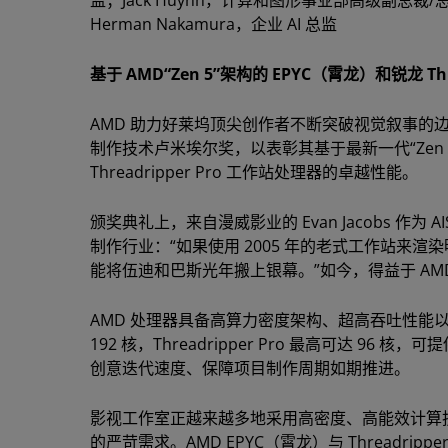
Herman Nakamura，企业 AI 总监
基于 AMD“Zen 5”架构的 EPYC（霄龙）和锐龙 T
AMD 助力好莱坞顶尖创作者不断突破视觉叙事的边界。202
制作技术卢米埃尔奖，以表彰其基于最新一代“Zen 
Threadripper Pro 工作站处理器的卓越性能。
颁奖典礼上，来自漫威影业的 Evan Jacobs 作
制作行业：“如果使用 2005 年的老式工作站来渲染
能将伍迪和巴斯光年搬上银幕。”如今，得益于 A
AMD 处理器具备高算力密度架构、超高吞吐性能以
192 核，Threadripper Pro 最高可达 
创意迭代速度、保障项目制作周期如期推进。
影视工作室正越来越多地采用高密度、高能效计算技
的严苛需求。AMD EPYC（霄龙）与 Threadri