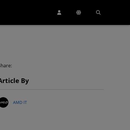
Share:
Article By
AMD IT