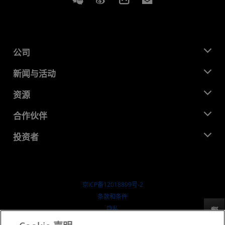
公司
关于 AMD
新闻与活动
管理团队
新闻中心
资源
企业责任
活动
就业机会
开发中心
合作伙伴
媒体库
联系我们
博客
AMD 合作伙伴中心
投资者
成功案例
授权经销商
研讨会
投资者关系
AMD 大学计划
探索资源
财务信息
董事会
京ICP备12018899号-2
治理文件
​条款和条件
SEC 报告
隐私
反馈
商标