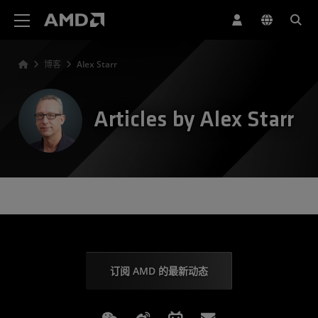
AMD 网站无障碍声明
博客
Alex Starr
Articles by Alex Starr
订阅 AMD 的最新动态
Weixin
Weibo
Bilibili
Subscriptions