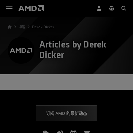
AMD 网站无障碍声明
博客
Derek Dicker
Articles by Derek
Dicker
订阅 AMD 的最新动态
Weixin
Weibo
Bilibili
Subscriptions