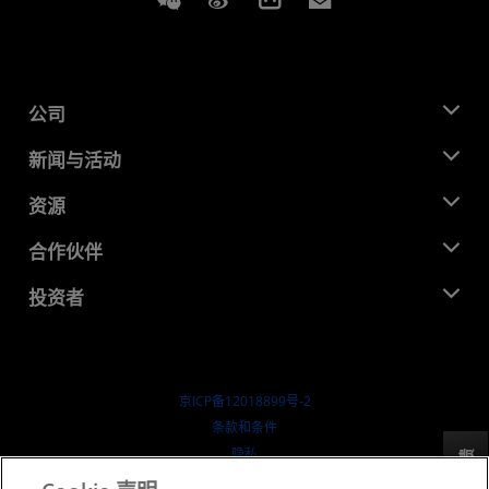
公司
关于 AMD
新闻与活动
管理团队
新闻中心
资源
企业责任
活动
就业机会
开发中心
合作伙伴
媒体库
联系我们
博客
AMD 合作伙伴中心
投资者
成功案例
授权经销商
研讨会
投资者关系
AMD 大学计划
探索资源
财务信息
董事会
京ICP备12018899号-2
治理文件
​条款和条件
SEC 报告
隐私
反馈
商标