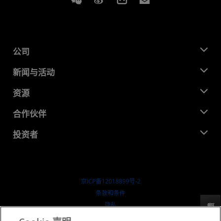
公司
关于 AMD
新闻与活动
管理团队
新闻中心
资源
企业责任
活动
就业机会
开发中心
合作伙伴
媒体库
联系我们
博客
AMD 合作伙伴中心
投资者
成功案例
授权经销商
研讨会
投资者关系
AMD 大学计划
探索资源
财务信息
董事会
京ICP备12018899号-2
治理文件
​条款和条件
SEC 报告
隐私
反馈
商标