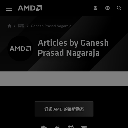
AMD 网站无障碍声明
博客
Ganesh Prasad Nagaraja
Articles by Ganesh
Prasad Nagaraja
订阅 AMD 的最新动态
Weixin
Weibo
Bilibili
Subscriptions