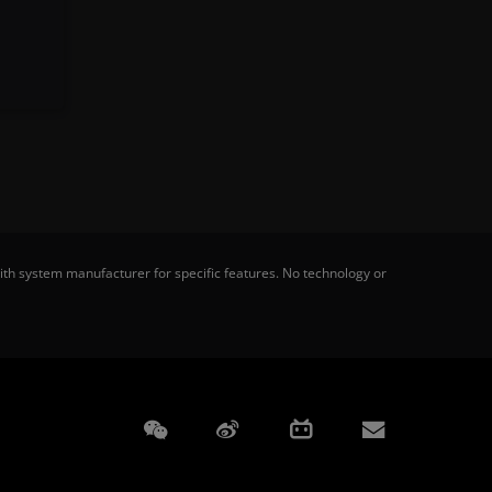
th system manufacturer for specific features. No technology or
Weixin
Weibo
Bilibili
Subscript