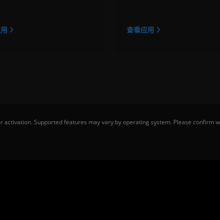
应用
查看应用
 activation. Supported features may vary by operating system. Please confirm wi