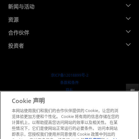
关于 AMD
新闻与活动
管理团队
新闻中心
资源
企业责任
活动
就业机会
开发中心
合作伙伴
媒体库
联系我们
博客
AMD 合作伙伴中心
投资者
成功案例
授权经销商
研讨会
投资者关系
AMD 大学计划
探索资源
财务信息
董事会
京ICP备12018899号-2
治理文件
​条款和条件
SEC 报告
隐私
反馈
商标
Cookie 声明
供应链透明度
本网站使用我们和我们的合作伙伴提供的 Cookie，让您的浏
公开公平竞争
览体验更加方便和个性化。 Cookie 将有用的信息存储在您的
英国税收策略
计算机上，以帮助提高您访问网站的效率以及相关性。 在某
Cookie 政策
些情况下，它们是使网站正常运行的必要条件。 访问本网站
即表示，您授权我们使用并同意使用 Cookie 政策中列出的
Cookie 设置