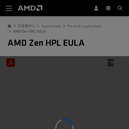
AMD 网站无障碍声明
开发者中心
Applications
Pre-built-applications
AMD Zen HPL EULA
AMD Zen HPL EULA