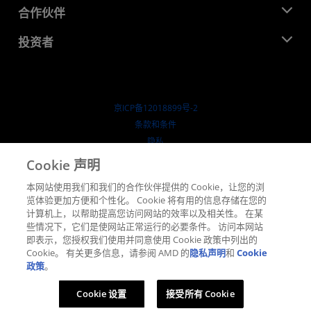
就业机会
开发中心
合作伙伴
媒体库
联系我们
博客
AMD 合作伙伴中心
投资者
成功案例
授权经销商
研讨会
投资者关系
AMD 大学计划
探索资源
财务信息
董事会
京ICP备12018899号-2
治理文件
​条款和条件
SEC 报告
隐私
商标
Cookie 声明
供应链透明度
本网站使用我们和我们的合作伙伴提供的 Cookie，让您的浏
公开公平竞争
览体验更加方便和个性化。 Cookie 将有用的信息存储在您的
英国税收策略
计算机上，以帮助提高您访问网站的效率以及相关性。 在某
Cookie 政策
些情况下，它们是使网站正常运行的必要条件。 访问本网站
即表示，您授权我们使用并同意使用 Cookie 政策中列出的
Cookie 设置
Cookie。 有关更多信息，请参阅 AMD 的
隐私声明
和
Cookie
政策
。
© 2026 Advanced Micro Devices, Inc.
Cookie 设置
接受所有 Cookie