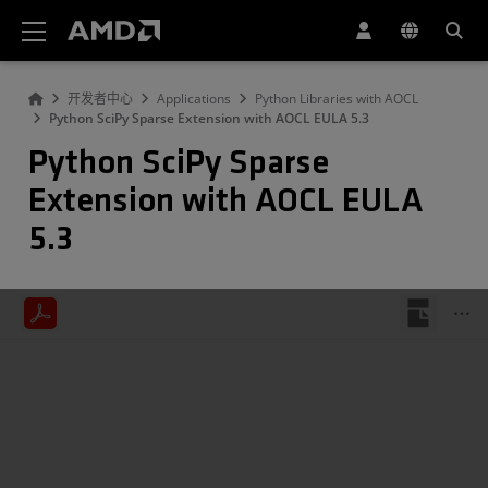
AMD 网站无障碍声明
开发者中心
Applications
Python Libraries with AOCL
Python SciPy Sparse Extension with AOCL EULA 5.3
Python SciPy Sparse
Extension with AOCL EULA
5.3