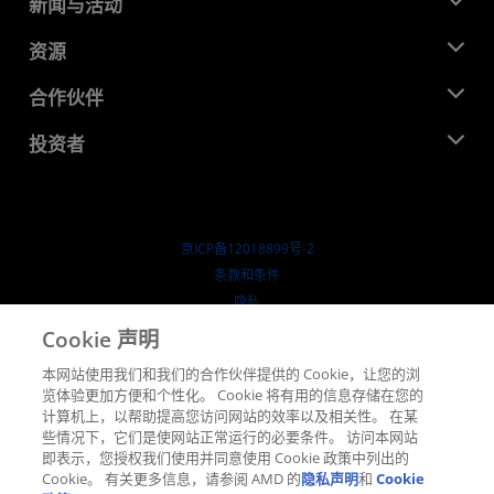
关于 AMD
新闻与活动
管理团队
新闻中心
资源
企业责任
活动
就业机会
开发中心
合作伙伴
媒体库
联系我们
博客
AMD 合作伙伴中心
投资者
成功案例
授权经销商
研讨会
投资者关系
AMD 大学计划
探索资源
财务信息
董事会
京ICP备12018899号-2
治理文件
​条款和条件
SEC 报告
隐私
商标
Cookie 声明
供应链透明度
本网站使用我们和我们的合作伙伴提供的 Cookie，让您的浏
公开公平竞争
览体验更加方便和个性化。 Cookie 将有用的信息存储在您的
英国税收策略
计算机上，以帮助提高您访问网站的效率以及相关性。 在某
Cookie 政策
些情况下，它们是使网站正常运行的必要条件。 访问本网站
即表示，您授权我们使用并同意使用 Cookie 政策中列出的
Cookie 设置
Cookie。 有关更多信息，请参阅 AMD 的
隐私声明
和
Cookie