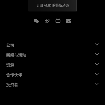
订阅 AMD 的最新动态
Weixin
Weibo
Bilibili
Subscriptions
公司
关于 AMD
新闻与活动
管理团队
新闻中心
资源
企业责任
活动
就业机会
开发中心
合作伙伴
媒体库
联系我们
博客
AMD 合作伙伴中心
投资者
成功案例
授权经销商
研讨会
投资者关系
AMD 大学计划
探索资源
财务信息