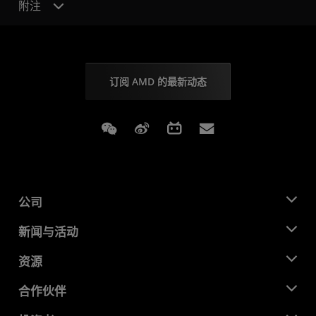
附注
订阅 AMD 的最新动态
Weixin
Weibo
Bilibili
Subscriptions
公司
关于 AMD
新闻与活动
管理团队
新闻中心
资源
企业责任
活动
就业机会
开发中心
合作伙伴
媒体库
联系我们
博客