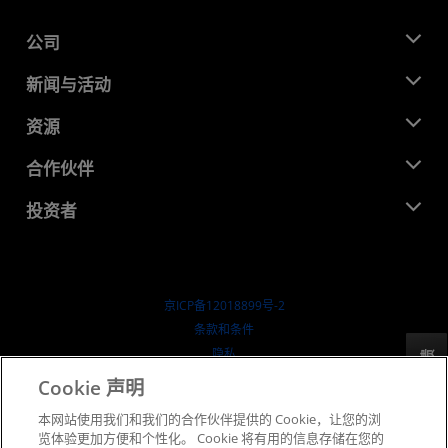
公司
关于 AMD
新闻与活动
管理团队
新闻中心
资源
企业责任
活动
就业机会
开发中心
合作伙伴
媒体库
联系我们
博客
AMD 合作伙伴中心
投资者
成功案例
授权经销商
研讨会
投资者关系
AMD 大学计划
探索资源
财务信息
董事会
京ICP备12018899号-2
治理文件
​条款和条件
SEC 报告
隐私
反馈
商标
Cookie 声明
供应链透明度
本网站使用我们和我们的合作伙伴提供的 Cookie，让您的浏
公开公平竞争
览体验更加方便和个性化。 Cookie 将有用的信息存储在您的