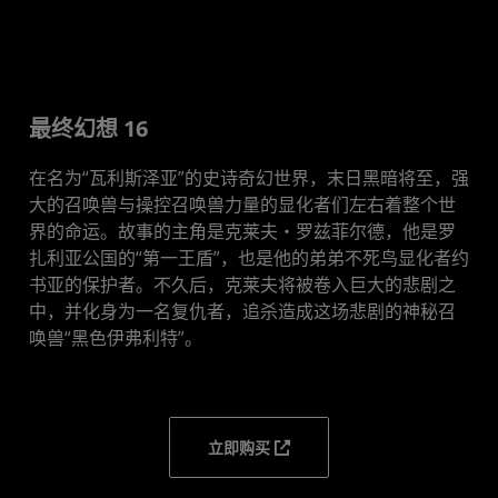
最终幻想 16
在名为“瓦利斯泽亚”的史诗奇幻世界，末日黑暗将至，强
大的召唤兽与操控召唤兽力量的显化者们左右着整个世
界的命运。故事的主角是克莱夫・罗兹菲尔德，他是罗
扎利亚公国的“第一王盾”，也是他的弟弟不死鸟显化者约
书亚的保护者。不久后，克莱夫将被卷入巨大的悲剧之
中，并化身为一名复仇者，追杀造成这场悲剧的神秘召
唤兽“黑色伊弗利特”。
立即购买