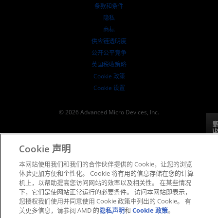
治理文件
​条款和条件
SEC 报告
隐私
商标
供应链透明度
公开公平竞争
英国税收策略
Cookie 政策
Cookie 设置
© 2026 Advanced Micro Devices, Inc.
反
Cookie 声明
本网站使用我们和我们的合作伙伴提供的 Cookie，让您的浏览
体验更加方便和个性化。 Cookie 将有用的信息存储在您的计算
机上，以帮助提高您访问网站的效率以及相关性。 在某些情况
下，它们是使网站正常运行的必要条件。 访问本网站即表示，
您授权我们使用并同意使用 Cookie 政策中列出的 Cookie。 有
关更多信息，请参阅 AMD 的
隐私声明
和
Cookie 政策
。