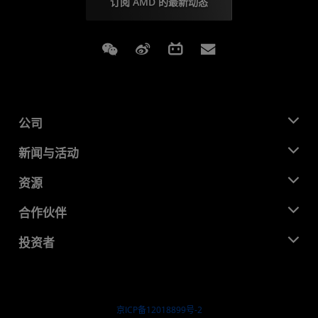
订阅 AMD 的最新动态
Weixin
Weibo
Bilibili
Subscriptions
公司
关于 AMD
新闻与活动
管理团队
新闻中心
资源
企业责任
活动
就业机会
开发中心
合作伙伴
媒体库
联系我们
博客
AMD 合作伙伴中心
投资者
成功案例
授权经销商
研讨会
投资者关系
AMD 大学计划
探索资源
财务信息
董事会
京ICP备12018899号-2