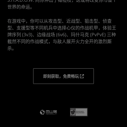
S.H.A.D.O.W. 向你伸出了橄榄枝，这或将改变你与整个
世界的命运。
在游戏中，你可以从攻击型、近战型、狙击型、侦查
型、支援型等不同机兵中选择心仪的作战机甲，体验王
牌序列 (3v3)、边缘战场 (6v6)、玛什马克 (PvPvE) 三种
截然不同的作战模式，与敌人展开火力全开的激烈厮
杀。
即刻获取，免费畅玩