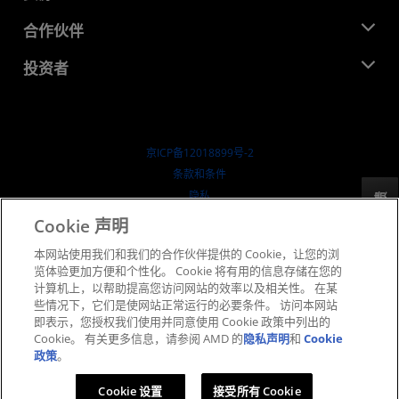
活动
就业机会
开发中心
合作伙伴
媒体库
联系我们
博客
AMD 合作伙伴中心
投资者
成功案例
授权经销商
研讨会
投资者关系
AMD 大学计划
探索资源
财务信息
董事会
京ICP备12018899号-2
治理文件
​条款和条件
SEC 报告
隐私
反馈
商标
Cookie 声明
供应链透明度
本网站使用我们和我们的合作伙伴提供的 Cookie，让您的浏
公开公平竞争
览体验更加方便和个性化。 Cookie 将有用的信息存储在您的
英国税收策略
计算机上，以帮助提高您访问网站的效率以及相关性。 在某
Cookie 政策
些情况下，它们是使网站正常运行的必要条件。 访问本网站
即表示，您授权我们使用并同意使用 Cookie 政策中列出的
Cookie 设置
Cookie。 有关更多信息，请参阅 AMD 的
隐私声明
和
Cookie
政策
。
© 2026 Advanced Micro Devices, Inc.
Cookie 设置
接受所有 Cookie