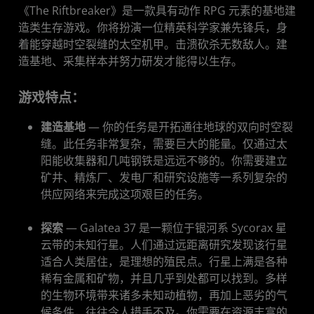
《The Riftbreaker》是一款具有动作 RPG 元素的基地建
造类生存游戏。你将扮演一位精英科学家兼先锋兵，身
着能穿越时空裂缝的太空机甲。击溃砍杀无数敌人。建
造基地、采集样本并努力研发才能得以生存。
游戏特点：
建造基地
— 你的任务是开拓通往地球的双向时空裂
缝。此任务非常复杂，需要巨大的能量。仅通过太
阳能收集器和几吨钢铁是远远不够的。你需要建立
矿井、精炼厂、发电厂和研究设施等一系列复杂的
供应网络来完成这项艰巨的任务。
探索
— Galatea 37 是一颗位于银河系 Sycorax 星
云带的未知行星。人们通过远距离研究发现该行星
适合人类居住，是理想的殖民点。行星上满是各种
稀有金属和矿物，并且几乎到处都可以找到。多样
的生物环境带来诸多未知动植物，再加上恶劣的气
候条件，往往令人措手不及。你需要在资源丰富的