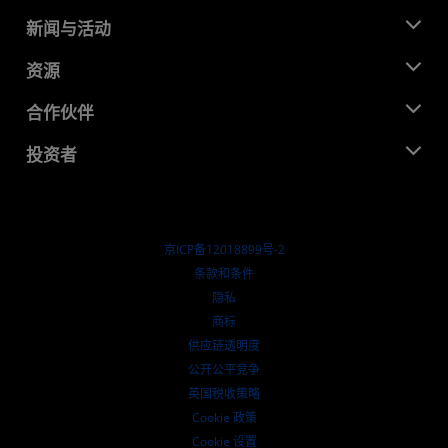
关于 AMD
新闻与活动
管理团队
新闻中心
资源
企业责任
活动
就业机会
开发中心
合作伙伴
媒体库
联系我们
博客
AMD 合作伙伴中心
投资者
成功案例
授权经销商
研讨会
投资者关系
AMD 大学计划
探索资源
财务信息
董事会
京ICP备12018899号-2
治理文件
​条款和条件
SEC 报告
隐私
商标
供应链透明度
公开公平竞争
英国税收策略
Cookie 政策
Cookie 设置