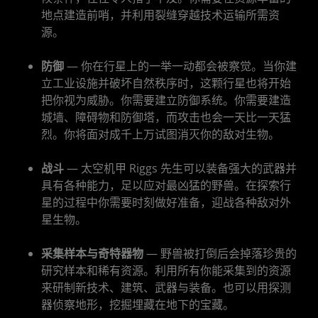
地点建造前哨，并利用裂缝穿越技术运输所需资
源。
防御
— 你在行星上的一举一动都会被察觉。当你建
立工业设施并破坏自然秩序时，这颗行星也将开始
把你视为威胁。你需要建立防御系统。你需要建造
城墙、障碍物和防御塔，而攻击也会一天比一天猛
烈。你将面对成千上万试图消灭你的敌对生物。
战斗
— 太空机甲 Riggs 先生可以装备强大的武器并
具有各种能力，足以应对最凶猛的野兽。在探索行
星的过程中你需要时刻做好准备，迎战各种敌对外
星生物。
采集样本与奇特器物
— 野兽被打倒后会掉落珍贵的
研究样本和稀有资源。利用所有你能采集到的资源
来研制新技术、建筑、武器与装备。也可以用探测
器侦察地形，挖掘埋藏在地下的宝藏。