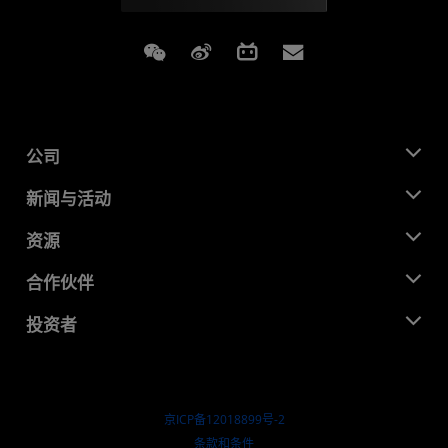
Weixin
Weibo
Bilibili
Subscriptions
公司
关于 AMD
新闻与活动
管理团队
新闻中心
资源
企业责任
活动
就业机会
开发中心
合作伙伴
媒体库
联系我们
博客
AMD 合作伙伴中心
投资者
成功案例
授权经销商
研讨会
投资者关系
AMD 大学计划
探索资源
财务信息
董事会
京ICP备12018899号-2
治理文件
​条款和条件