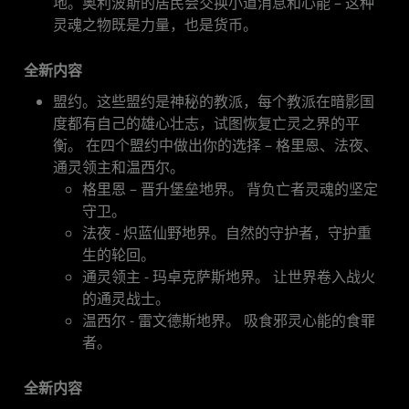
地。奥利波斯的居民会交换小道消息和心能 – 这种
灵魂之物既是力量，也是货币。
全新内容
盟约。这些盟约是神秘的教派，每个教派在暗影国
度都有自己的雄心壮志，试图恢复亡灵之界的平
衡。 在四个盟约中做出你的选择 – 格里恩、法夜、
通灵领主和温西尔。
格里恩 – 晋升堡垒地界。 背负亡者灵魂的坚定
守卫。
法夜 - 炽蓝仙野地界。自然的守护者，守护重
生的轮回。
通灵领主 - 玛卓克萨斯地界。 让世界卷入战火
的通灵战士。
温西尔 - 雷文德斯地界。 吸食邪灵心能的食罪
者。
全新内容