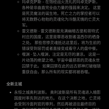
玛卓克萨斯 – 在饱经战火洗礼的玛卓克萨斯，
各种是非曲直完全由力量的强弱来决定。 这里
是死灵魔法的诞生地，死亡之力的掌控者可以
将无数野心勃勃的灵魂化为冷酷无情的亡灵大
军。
雷文德斯 - 雷文德斯是充满幽暗古堡和哥特式
村庄的国度，这里是罪恶收割者温西尔的栖身
之处。 那些悲惨灵魂抵达这里后，将为生前的
错误受到惩罚或者直接变成看守人的盘中餐。
噬渊 - 坠入噬渊，注定是无尽的凄凉。 这是一
片动荡的绝望之地，宇宙中最邪恶的灵魂永世
囚禁于此。 如果囚禁在此的远古邪神打破枷锁
重获自由，那么所有的现实都将被吞噬。
全新主城
永恒之城奥利波斯。 奥利波斯是所有灵魂进入暗影
国度时率先到达的地方。 在这个决断之地，亡灵将
会受到冷面判官的审判，然后再被送往最终目的