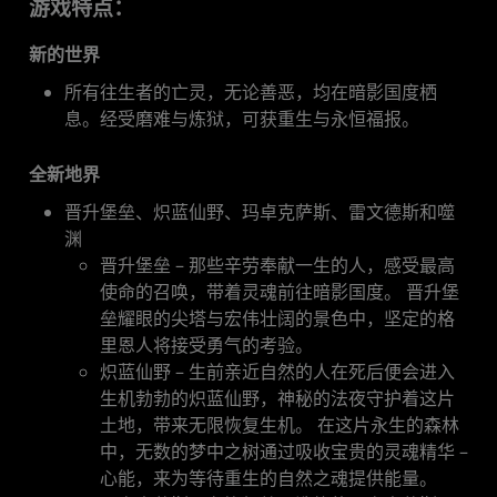
游戏特点：
新的世界
所有往生者的亡灵，无论善恶，均在暗影国度栖
息。经受磨难与炼狱，可获重生与永恒福报。
全新地界
晋升堡垒、炽蓝仙野、玛卓克萨斯、雷文德斯和噬
渊
晋升堡垒 – 那些辛劳奉献一生的人，感受最高
使命的召唤，带着灵魂前往暗影国度。 晋升堡
垒耀眼的尖塔与宏伟壮阔的景色中，坚定的格
里恩人将接受勇气的考验。
炽蓝仙野 – 生前亲近自然的人在死后便会进入
生机勃勃的炽蓝仙野，神秘的法夜守护着这片
土地，带来无限恢复生机。 在这片永生的森林
中，无数的梦中之树通过吸收宝贵的灵魂精华 –
心能，来为等待重生的自然之魂提供能量。