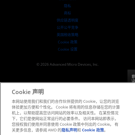
SEC 报告
隐私
商标
供应链透明度
公开公平竞争
英国税收策略
Cookie 政策
Cookie 设置
© 2026 Advanced Micro Devices, Inc.
反
Cookie 声明
本网站使用我们和我们的合作伙伴提供的 Cookie，让您的浏览
体验更加方便和个性化。 Cookie 将有用的信息存储在您的计算
机上，以帮助提高您访问网站的效率以及相关性。 在某些情况
下，它们是使网站正常运行的必要条件。 访问本网站即表示，
您授权我们使用并同意使用 Cookie 政策中列出的 Cookie。 有
关更多信息，请参阅 AMD 的
隐私声明
和
Cookie 政策
。