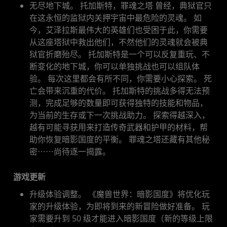
无尽地下城。 托加斯特，罪魂之塔 曾经，典狱官只
在这永恒的监狱内关押宇宙中最危险的灵魂。 如
今，艾泽拉斯最伟大的英雄们也受困于此，你需要
从这座塔狱中救出他们，不然他们的灵魂就会被典
狱官折磨殆尽。 托加斯特是一个可以反复重玩、不
断变化的地下城，你可以单独挑战也可以组队体
验。 每次这里都会有所不同，你需要小心探索。 死
亡会带来沉重的代价。 托加斯特的挑战多得无法预
测，完成足够的数量即可获得独特的技能和物品，
为当前的生存或下一次挑战助力。 探索得越深入，
越有可能寻获用来打造传奇武器和护甲的材料，帮
助你恢复暗影国度的平衡。 罪魂之塔还藏有其他秘
密⋯⋯尚待逐一揭露。
游戏更新
升级体验调整。 《魔兽世界：暗影国度》将优化玩
家的升级体验，为即将到来的新冒险做好准备。 玩
家需要升到 50 级才能进入暗影国度（新的等级上限