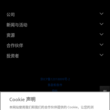
公司
关于 AMD
新闻与活动
管理团队
新闻中心
资源
企业责任
活动
就业机会
开发中心
合作伙伴
媒体库
联系我们
博客
AMD 合作伙伴中心
投资者
成功案例
授权经销商
研讨会
投资者关系
AMD 大学计划
探索资源
财务信息
董事会
京ICP备12018899号-2
治理文件
​条款和条件
SEC 报告
隐私
反馈
商标
Cookie 声明
供应链透明度
本网站使用我们和我们的合作伙伴提供的 Cookie，让您的浏
公开公平竞争