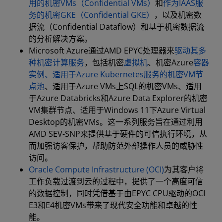
用的机密VMs（Confidential VMs）
和
作为IAAS服
务的机密GKE（Confidential GKE）
，以及机密数
据流（Confidential Dataflow）和基于机密数据流
的分析解决方案。
Microsoft Azure通过AMD EPYC处理器来
驱动其多
种机密计算服务
，包括机密
虚拟机
、机密Azure
容器
实例、适用于Azure Kubernetes服务的机密VM节
点池
、适用于Azure VMs上SQL的机密VMs、适用
于Azure Databricks和Azure Data Explorer的机密
VM集群节点、适用于Windows 11下Azure Virtual
Desktop的机密VMs。这一系列服务旨在通过利用
AMD SEV-SNP来提供基于硬件的可信执行环境，从
而加强访客保护，帮助防范外部操作人员的威胁性
访问。
Oracle Compute Infrastructure (OCI)
为其客户将
工作负载过渡到云的过程中，提供了一个高度可信
的数据控制，同时凭借基于由EPYC CPU驱动的OCI
E3和E4机密VMs带来了现代安全功能和卓越的性
能。