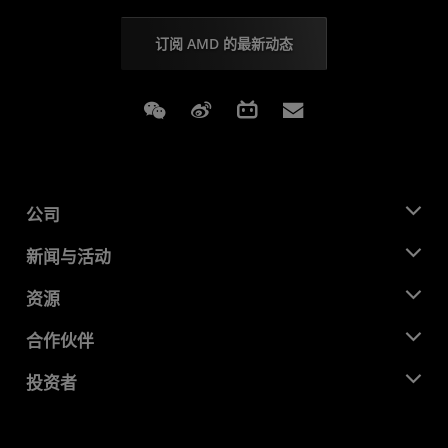
订阅 AMD 的最新动态
Weixin
Weibo
Bilibili
Subscriptions
公司
关于 AMD
新闻与活动
管理团队
新闻中心
资源
企业责任
活动
就业机会
开发中心
合作伙伴
媒体库
联系我们
博客
AMD 合作伙伴中心
投资者
成功案例
授权经销商
研讨会
投资者关系
AMD 大学计划
探索资源
财务信息