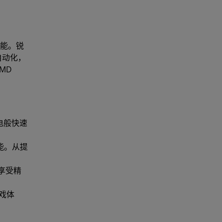
性能。锐
程自动化，
MD
电般快速
功能。从提
情享受精
游戏体