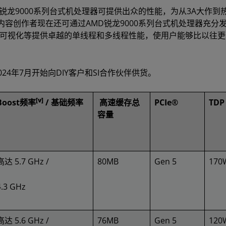
锐龙9000系列台式机处理器可提供出众的性能，为从3A大作到
容创作者现在还可通过AMD锐龙9000系列台式机处理器充分
品可视化等提供卓越的单线程和多线程性能，使用户能够比以往更
24年7月开始向DIY客户和SI合作伙伴供货。
[v]
Boost频率
/ 基础频率
高速缓存总
PCIe®
TDP
容量
高达 5.7 GHz /
80MB
Gen 5
170
4.3 GHz
高达 5.6 GHz /
76MB
Gen 5
120