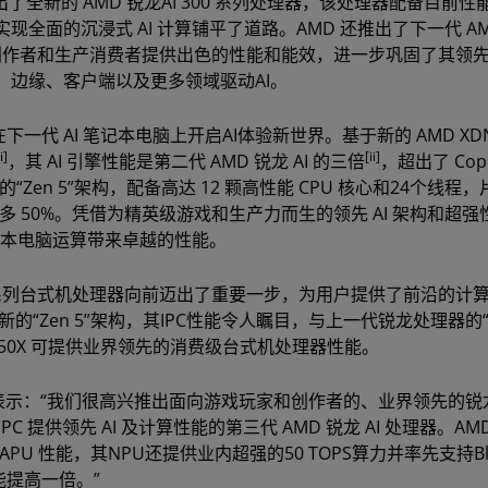
出了全新的 AMD 锐龙AI 300 系列处理器，该处理器配备目前性
现全面的沉浸式 AI 计算铺平了道路。AMD 还推出了下一代 AM
容创作者和生产消费者提供出色的性能和能效，进一步巩固了其领
边缘、客户端以及更多领域驱动AI。
绪，在下一代 AI 笔记本电脑上开启AI体验新世界。基于新的 AMD XDN
i]
[ii]
，其 AI 引擎性能是第二代 AMD 锐龙 AI 的三倍
，超出了 Copil
的“Zen 5”架构，配备高达 12 颗高性能 CPU 核心和24个线程，片
器多 50%。凭借为精英级游戏和生产力而生的领先 AI 架构和超
记本电脑运算带来卓越的性能。
00 系列台式机处理器向前迈出了重要一步，为用户提供了前沿的计
的“Zen 5”架构，其IPC性能令人瞩目，与上一代锐龙处理器的“Ze
9950X 可提供业界领先的消费级台式机处理器性能。
nh表示：“我们很高兴推出面向游戏玩家和创作者的、业界领先的锐龙 
C 提供领先 AI 及计算性能的第三代 AMD 锐龙 AI 处理器。AM
APU 性能，其NPU还提供业内超强的50 TOPS算力并率先支持Bl
能提高一倍。”