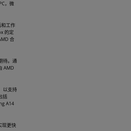
PC，微
活和工作
x 的定
MD 合
的期待。通
 AMD
件，以支持
包括
ng A14
并实现更快