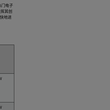
热门电子
发挥其创
快地进
W
W