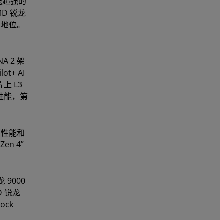
能超强的
D 锐龙
先地位。
A 2 架
ot+ AI
上 L3
强性能，第
算性能和
n 4”
9000
D 锐龙
ock