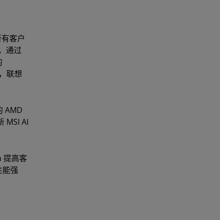
所有客户
列，通过
的
者，联想
 AMD
SI AI
n 提高客
在性能强