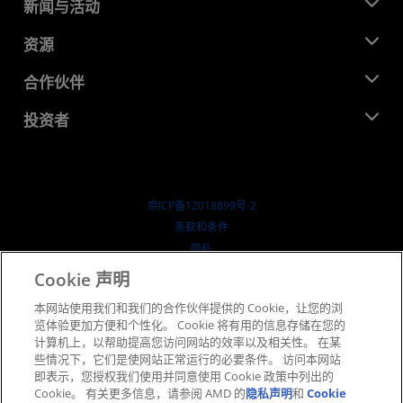
关于 AMD
新闻与活动
管理团队
新闻中心
资源
企业责任
活动
就业机会
开发中心
合作伙伴
媒体库
联系我们
博客
AMD 合作伙伴中心
投资者
成功案例
授权经销商
研讨会
投资者关系
AMD 大学计划
探索资源
财务信息
董事会
京ICP备12018899号-2
治理文件
​条款和条件
SEC 报告
隐私
商标
Cookie 声明
供应链透明度
本网站使用我们和我们的合作伙伴提供的 Cookie，让您的浏
公开公平竞争
览体验更加方便和个性化。 Cookie 将有用的信息存储在您的
英国税收策略
计算机上，以帮助提高您访问网站的效率以及相关性。 在某
Cookie 政策
些情况下，它们是使网站正常运行的必要条件。 访问本网站
即表示，您授权我们使用并同意使用 Cookie 政策中列出的
Cookie 设置
Cookie。 有关更多信息，请参阅 AMD 的
隐私声明
和
Cookie