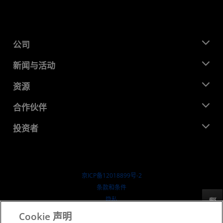
公司
关于 AMD
新闻与活动
管理团队
新闻中心
资源
企业责任
活动
就业机会
开发中心
合作伙伴
媒体库
联系我们
博客
AMD 合作伙伴中心
投资者
成功案例
授权经销商
研讨会
投资者关系
AMD 大学计划
探索资源
财务信息
董事会
京ICP备12018899号-2
治理文件
​条款和条件
SEC 报告
隐私
反馈
商标
Cookie 声明