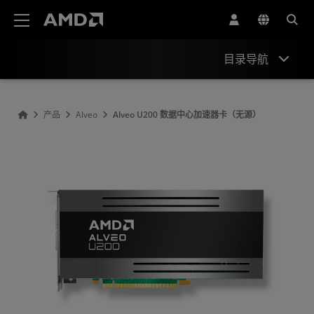
AMD 网站无障碍声明
目录导航
概观
产品
Alveo
Alveo U200 数据中心加速器卡（无源）
规格
资源