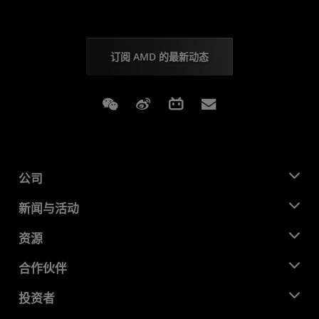
订阅 AMD 的最新动态
Weixin
Weibo
Bilibili
Subscriptions
公司
关于 AMD
新闻与活动
管理团队
新闻中心
资源
企业责任
活动
就业机会
开发中心
合作伙伴
媒体库
联系我们
博客
AMD 合作伙伴中心
投资者
成功案例
授权经销商