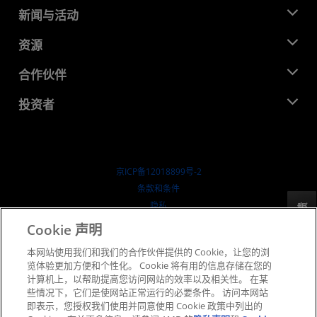
关于 AMD
新闻与活动
管理团队
新闻中心
资源
企业责任
活动
就业机会
开发中心
合作伙伴
媒体库
联系我们
博客
AMD 合作伙伴中心
投资者
成功案例
授权经销商
研讨会
投资者关系
AMD 大学计划
探索资源
财务信息
董事会
京ICP备12018899号-2
治理文件
​条款和条件
SEC 报告
隐私
反馈
商标
Cookie 声明
供应链透明度
本网站使用我们和我们的合作伙伴提供的 Cookie，让您的浏
公开公平竞争
览体验更加方便和个性化。 Cookie 将有用的信息存储在您的
英国税收策略
计算机上，以帮助提高您访问网站的效率以及相关性。 在某
Cookie 政策
些情况下，它们是使网站正常运行的必要条件。 访问本网站
即表示，您授权我们使用并同意使用 Cookie 政策中列出的
Cookie 设置