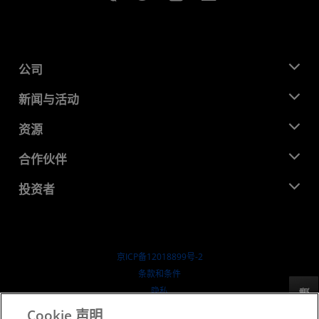
公司
关于 AMD
新闻与活动
管理团队
新闻中心
资源
企业责任
活动
就业机会
开发中心
合作伙伴
媒体库
联系我们
博客
AMD 合作伙伴中心
投资者
成功案例
授权经销商
研讨会
投资者关系
AMD 大学计划
探索资源
财务信息
董事会
京ICP备12018899号-2
治理文件
​条款和条件
SEC 报告
隐私
反馈
商标
Cookie 声明