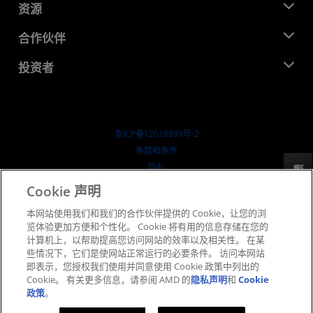
新闻中心
资源
企业责任
活动
就业机会
开发中心
合作伙伴
媒体库
联系我们
博客
AMD 合作伙伴中心
投资者
成功案例
授权经销商
研讨会
投资者关系
AMD 大学计划
探索资源
财务信息
董事会
京ICP备12018899号-2
治理文件
​条款和条件
SEC 报告
隐私
反馈
商标
Cookie 声明
供应链透明度
本网站使用我们和我们的合作伙伴提供的 Cookie，让您的浏
公开公平竞争
览体验更加方便和个性化。 Cookie 将有用的信息存储在您的
英国税收策略
计算机上，以帮助提高您访问网站的效率以及相关性。 在某
Cookie 政策
些情况下，它们是使网站正常运行的必要条件。 访问本网站
即表示，您授权我们使用并同意使用 Cookie 政策中列出的
Cookie 设置
Cookie。 有关更多信息，请参阅 AMD 的
隐私声明
和
Cookie
政策
。
© 2026 Advanced Micro Devices, Inc.