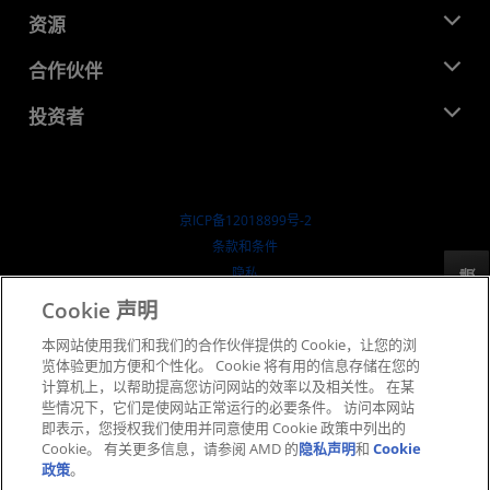
管理团队
新闻中心
资源
企业责任
活动
就业机会
开发中心
合作伙伴
媒体库
联系我们
博客
AMD 合作伙伴中心
投资者
成功案例
授权经销商
研讨会
投资者关系
AMD 大学计划
探索资源
财务信息
董事会
京ICP备12018899号-2
治理文件
​条款和条件
SEC 报告
隐私
反馈
商标
Cookie 声明
供应链透明度
本网站使用我们和我们的合作伙伴提供的 Cookie，让您的浏
公开公平竞争
览体验更加方便和个性化。 Cookie 将有用的信息存储在您的
英国税收策略
计算机上，以帮助提高您访问网站的效率以及相关性。 在某
Cookie 政策
些情况下，它们是使网站正常运行的必要条件。 访问本网站
即表示，您授权我们使用并同意使用 Cookie 政策中列出的
Cookie 设置
Cookie。 有关更多信息，请参阅 AMD 的
隐私声明
和
Cookie
政策
。
© 2026 Advanced Micro Devices, Inc.