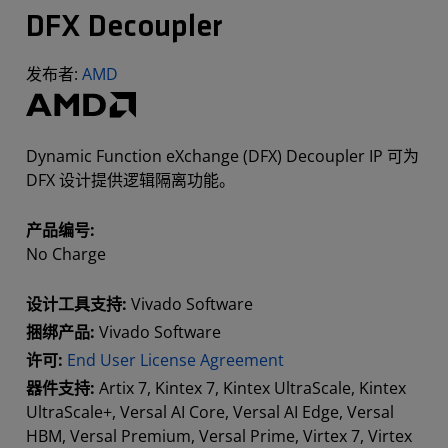
DFX Decoupler
发布者:
AMD
Dynamic Function eXchange (DFX) Decoupler IP 可为
DFX 设计提供逻辑隔离功能。
产品编号:
No Charge
设计工具支持:
Vivado Software
捆绑产品:
Vivado Software
许可:
End User License Agreement
器件支持:
Artix 7, Kintex 7, Kintex UltraScale, Kintex
UltraScale+, Versal AI Core, Versal AI Edge, Versal
HBM, Versal Premium, Versal Prime, Virtex 7, Virtex