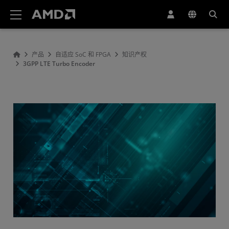
AMD 网站无障碍声明
产品
自适应 SoC 和 FPGA
知识产权
3GPP LTE Turbo Encoder