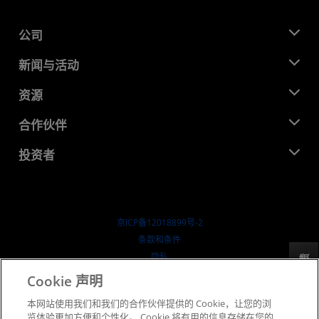
公司
关于 AMD
新闻与活动
管理团队
新闻中心
资源
企业责任
活动
就业机会
开发中心
合作伙伴
媒体库
联系我们
博客
AMD 合作伙伴中心
投资者
成功案例
授权经销商
研讨会
投资者关系
AMD 大学计划
探索资源
财务信息
董事会
京ICP备12018899号-2
治理文件
​条款和条件
SEC 报告
隐私
反馈
商标
Cookie 声明
供应链透明度
本网站使用我们和我们的合作伙伴提供的 Cookie，让您的浏
公开公平竞争
览体验更加方便和个性化。 Cookie 将有用的信息存储在您的