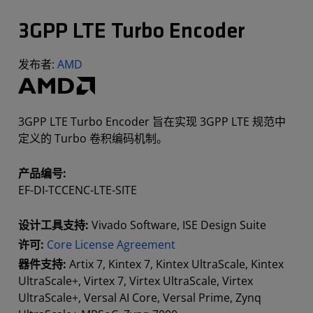
3GPP LTE Turbo Encoder
发布者:
AMD
3GPP LTE Turbo Encoder 旨在实现 3GPP LTE 规范中
定义的 Turbo 卷积编码机制。
产品编号:
EF-DI-TCCENC-LTE-SITE
设计工具支持:
Vivado Software, ISE Design Suite
许可:
Core License Agreement
器件支持:
Artix 7, Kintex 7, Kintex UltraScale, Kintex
UltraScale+, Virtex 7, Virtex UltraScale, Virtex
UltraScale+, Versal AI Core, Versal Prime, Zynq