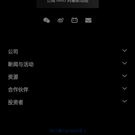
订阅 AMD 的最新动态
Weixin
Weibo
Bilibili
Subscriptions
公司
关于 AMD
新闻与活动
管理团队
新闻中心
资源
企业责任
活动
就业机会
开发中心
合作伙伴
媒体库
联系我们
博客
AMD 合作伙伴中心
投资者
成功案例
授权经销商
研讨会
投资者关系
AMD 大学计划
探索资源
财务信息
董事会
京ICP备12018899号-2