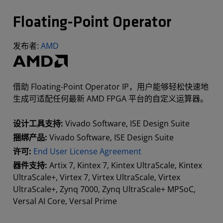
Floating-Point Operator
发布者:
AMD
借助 Floating-Point Operator IP，用户能够轻松快速地
生成可适配任何最新 AMD FPGA 平台的自定义运算器。
设计工具支持:
Vivado Software, ISE Design Suite
捆绑产品:
Vivado Software, ISE Design Suite
许可:
End User License Agreement
器件支持:
Artix 7, Kintex 7, Kintex UltraScale, Kintex
UltraScale+, Virtex 7, Virtex UltraScale, Virtex
UltraScale+, Zynq 7000, Zynq UltraScale+ MPSoC,
Versal AI Core, Versal Prime