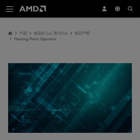
AMD 网站无障碍声明
产品
自适应 SoC 和 FPGA
知识产权
Floating-Point Operator