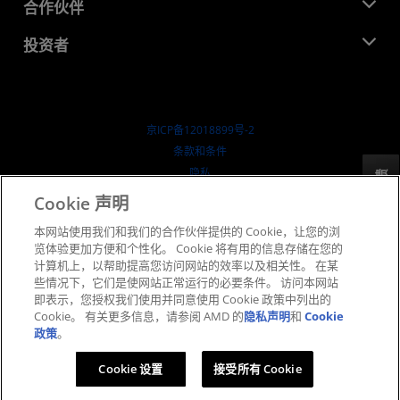
开发中心
合作伙伴
媒体库
联系我们
博客
AMD 合作伙伴中心
投资者
成功案例
授权经销商
研讨会
投资者关系
AMD 大学计划
探索资源
财务信息
董事会
京ICP备12018899号-2
治理文件
​条款和条件
SEC 报告
隐私
反馈
商标
Cookie 声明
供应链透明度
本网站使用我们和我们的合作伙伴提供的 Cookie，让您的浏
公开公平竞争
览体验更加方便和个性化。 Cookie 将有用的信息存储在您的
英国税收策略
计算机上，以帮助提高您访问网站的效率以及相关性。 在某
Cookie 政策
些情况下，它们是使网站正常运行的必要条件。 访问本网站
即表示，您授权我们使用并同意使用 Cookie 政策中列出的
Cookie 设置
Cookie。 有关更多信息，请参阅 AMD 的
隐私声明
和
Cookie
政策
。
© 2026 Advanced Micro Devices, Inc.
Cookie 设置
接受所有 Cookie