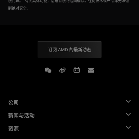
统而异。 有关具体功能，请与系统制造商确认。任何技术或产品都无法做
到绝对安全。
订阅 AMD 的最新动态
Weixin
Weibo
Bilibili
Subscriptions
公司
关于 AMD
新闻与活动
管理团队
新闻中心
资源
企业责任
活动
就业机会