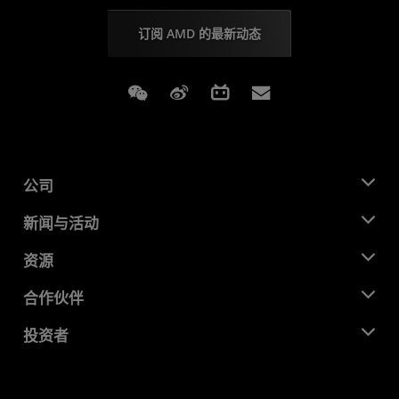
订阅 AMD 的最新动态
Weixin
Weibo
Bilibili
Subscriptions
公司
关于 AMD
新闻与活动
管理团队
新闻中心
资源
企业责任
活动
就业机会
开发中心
合作伙伴
媒体库
联系我们
博客
AMD 合作伙伴中心
投资者
成功案例
授权经销商
研讨会
投资者关系
AMD 大学计划
探索资源
财务信息