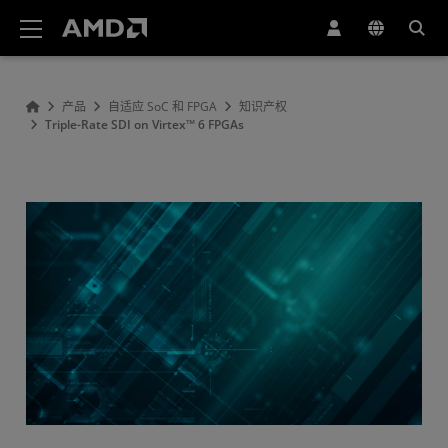
AMD 网站无障碍声明
产品
自适应 SoC 和 FPGA
知识产权
Triple-Rate SDI on Virtex™ 6 FPGAs