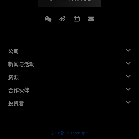
Weixin
Weibo
Bilibili
Subscriptions
公司
关于 AMD
新闻与活动
管理团队
新闻中心
资源
企业责任
活动
就业机会
开发中心
合作伙伴
媒体库
联系我们
博客
AMD 合作伙伴中心
投资者
成功案例
授权经销商
研讨会
投资者关系
AMD 大学计划
探索资源
财务信息
董事会
京ICP备12018899号-2