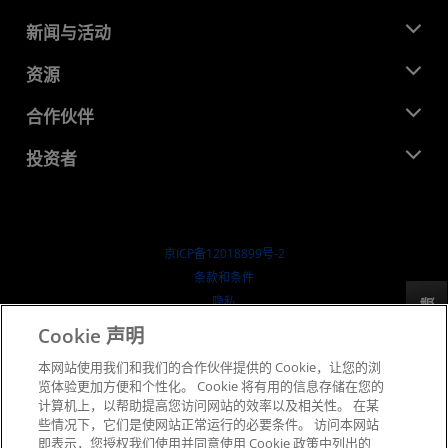
关于 AMD
新闻与活动
管理团队
新闻中心
资源
企业责任
活动
就业机会
开发中心
合作伙伴
媒体库
联系我们
博客
AMD 合作伙伴中心
投资者
成功案例
授权经销商
研讨会
投资者关系
AMD 大学计划
探索资源
财务信息
董事会
京ICP备12018899号-2
治理文件
​条款和条件
SEC 报告
隐私
反馈
商标
Cookie 声明
供应链透明度
本网站使用我们和我们的合作伙伴提供的 Cookie，让您的浏
公开公平竞争
览体验更加方便和个性化。 Cookie 将有用的信息存储在您的
英国税收策略
计算机上，以帮助提高您访问网站的效率以及相关性。 在某
Cookie 政策
些情况下，它们是使网站正常运行的必要条件。 访问本网站
即表示，您授权我们使用并同意使用 Cookie 政策中列出的
Cookie 设置