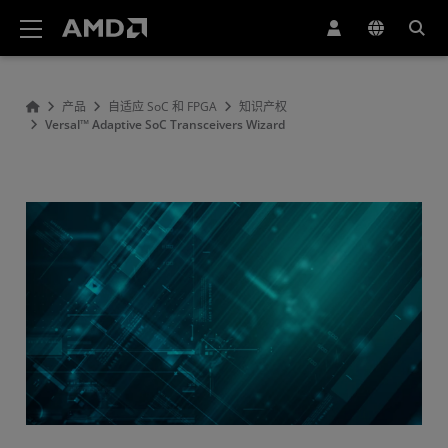
AMD 网站无障碍声明
产品
自适应 SoC 和 FPGA
知识产权
Versal™ Adaptive SoC Transceivers Wizard