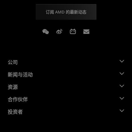
订阅 AMD 的最新动态
Weixin
Weibo
Bilibili
Subscriptions
公司
关于 AMD
新闻与活动
管理团队
新闻中心
资源
企业责任
活动
就业机会
开发中心
合作伙伴
媒体库
联系我们
博客
AMD 合作伙伴中心
投资者
成功案例
授权经销商
研讨会
投资者关系
AMD 大学计划
探索资源
财务信息