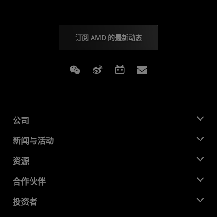
订阅 AMD 的最新动态
Weixin
Weibo
Bilibili
Subscriptions
公司
关于 AMD
新闻与活动
管理团队
新闻中心
资源
企业责任
活动
就业机会
开发中心
合作伙伴
媒体库
联系我们
博客
AMD 合作伙伴中心
投资者
成功案例
授权经销商
研讨会