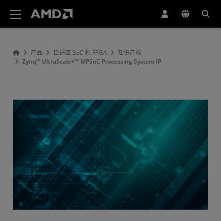
AMD 网站无障碍声明
产品
自适应 SoC 和 FPGA
知识产权
Zynq™ UltraScale+™ MPSoC Processing System IP