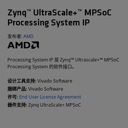
Zynq™ UltraScale+™ MPSoC
Processing System IP
发布者:
AMD
Processing System IP 是 Zynq™ Ultrascale+™ MPSoC
Processing System 的软件接口。
设计工具支持:
Vivado Software
捆绑产品:
Vivado Software
许可:
End User License Agreement
器件支持:
Zynq UltraScale+ MPSoC