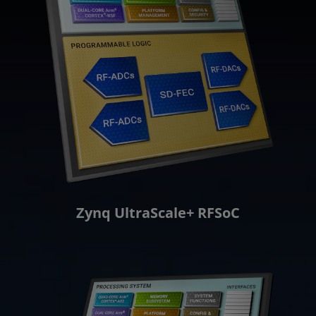
Zynq UltraScale+ RFSoC