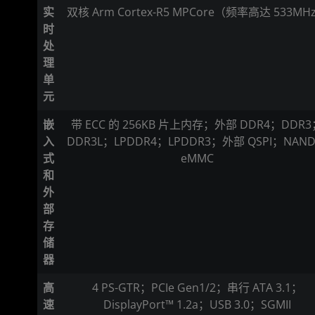
实
双核 Arm Cortex-R5 MPCore（频率高达 533MH
时
处
理
单
元
嵌
带 ECC 的 256KB 片上内存；外部 DDR4；DDR3
入
DDR3L；LPDDR4；LPDDR3；外部 QSPI；NAN
式
eMMC
和
外
部
存
储
器
高
4 PS-GTR；PCIe Gen1/2；串行 ATA 3.1；
速
DisplayPort™ 1.2a；USB 3.0；SGMII