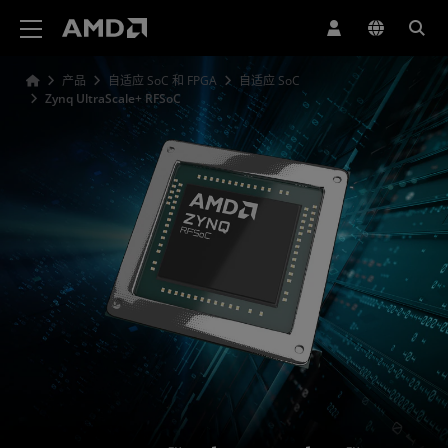
AMD 网站无障碍声明
产品
自适应 SoC 和 FPGA
自适应 SoC
Zynq UltraScale+ RFSoC