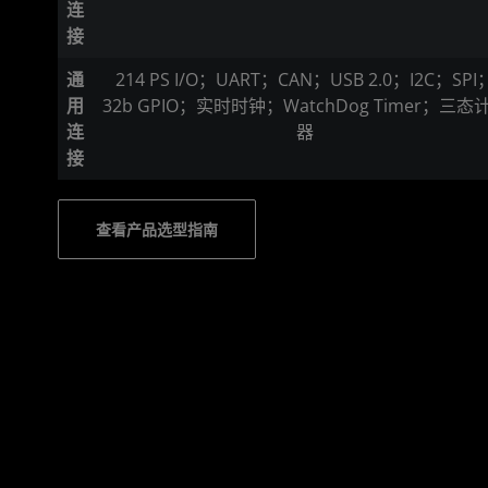
连
接
通
214 PS I/O；UART；CAN；USB 2.0；I2C；SPI
用
32b GPIO；实时时钟；WatchDog Timer；三态
连
器
接
查看产品选型指南