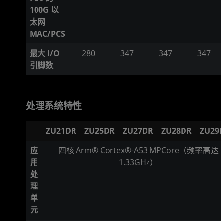
100G 以
太网
MAC/PCS
最大 I/O
280
347
347
347
引脚数
处理系统特性
ZU21DR
ZU25DR
ZU27DR
ZU28DR
ZU29
应
四核 Arm® Cortex®-A53 MPCore（频率高达
用
1.33GHz）
处
理
单
元